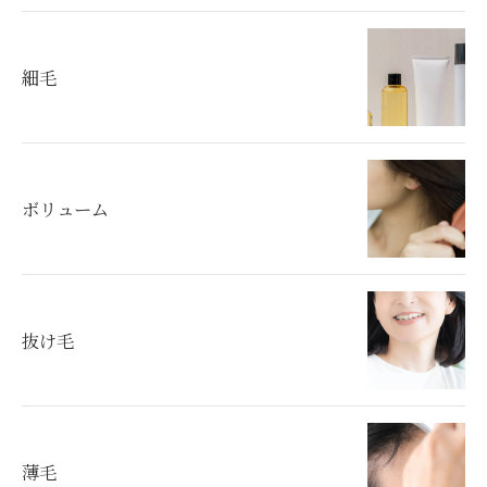
細毛
ボリューム
抜け毛
薄毛