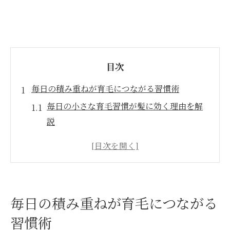
目次
毎日の積み重ねが育毛につながる習慣術
毎日の小さな育毛習慣が髪に効く理由を解
説
忙しくても続く育毛のための行動リスト紹
介
習慣化が育毛成功のカギになる仕組みを知
ろう
毎日の積み重ねが育毛につながる
育毛に効く日々の積み重ね実践ポイントま
習慣術
とめ