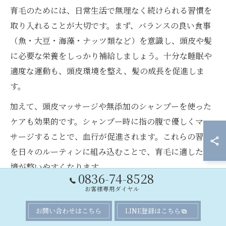
育毛のためには、日常生活で無理なく続けられる習慣を
取り入れることが大切です。まず、バランスの良い食事
（魚・大豆・海藻・ナッツ類など）を意識し、頭皮や髪
に必要な栄養をしっかり補給しましょう。十分な睡眠や
適度な運動も、頭皮環境を整え、髪の成長を促進しま
す。
加えて、頭皮マッサージや無添加のシャンプーを使った
ケアも効果的です。シャンプー時に指の腹で優しくマッ
サージすることで、血行が促進されます。これらの習慣
を日々のルーティンに組み込むことで、育毛に適した環
境が整いやすくなります。
0836-74-8528
お客様専用ダイヤル
リラックス習慣が育毛サイクルを整える理由
お問い合わせはこちら
LINE登録はこちら
リラックスする時間を持つことは、髪の成長サイクルを