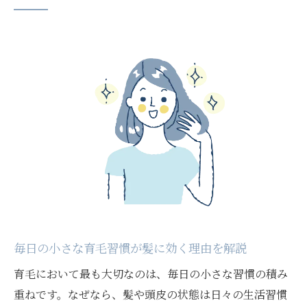
無理なく続ける育毛習慣で髪の変化を実感
バランス食事が生み出す育毛効果と実践のポイ
ント
育毛に役立つバランス食事の基本と取り入
れ方
髪の健康を支える育毛栄養素の選び方を解
説
食生活と育毛の関係を知り日々の工夫に活
かす
忙しい人でもできる育毛食事習慣の具体例
紹介
毎日の小さな育毛習慣が髪に効く理由を解説
育毛を促進するための食事改善ステップま
とめ
育毛において最も大切なのは、毎日の小さな習慣の積み
重ねです。なぜなら、髪や頭皮の状態は日々の生活習慣
運動と睡眠で髪の健康を守るライフスタイル