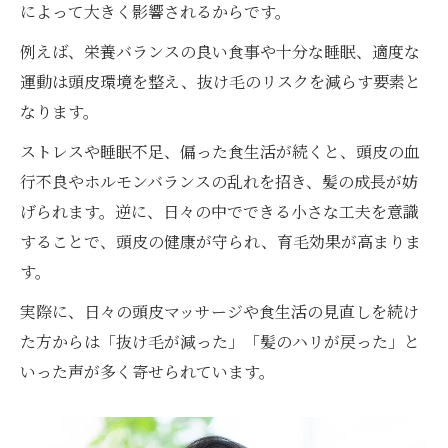
によって大きく影響されるからです。
育毛を意識した運動習慣の作り方とコツ解
説
例えば、栄養バランスの良い食事や十分な睡眠、適度な
運動は頭皮環境を整え、抜け毛のリスクを減らす要素と
質の良い睡眠が育毛に与える影響を知ろう
なります。
毎日の軽い運動で育毛をサポートする方法
睡眠と育毛の深い関係を生活習慣で改善
ストレスや睡眠不足、偏った食生活が続くと、頭皮の血
行不良やホルモンバランスの乱れを招き、髪の成長が妨
髪のために見直すべき育毛ライフスタイル
げられます。逆に、日々の中でできる小さな工夫を意識
提案
することで、頭皮の健康が守られ、育毛効果が高まりま
抜け毛対策なら頭皮ケアの見直しから始めよう
す。
育毛を促す頭皮ケア習慣の基本と実践方法
実際に、日々の頭皮マッサージや食生活の見直しを続け
抜け毛対策に役立つ育毛マッサージのコツ
た方からは「抜け毛が減った」「髪のハリが戻った」と
頭皮環境改善で育毛効果が高まる理由を解
いった声が多く寄せられています。
説
育毛に適した洗髪・乾燥ケアのポイント紹
介