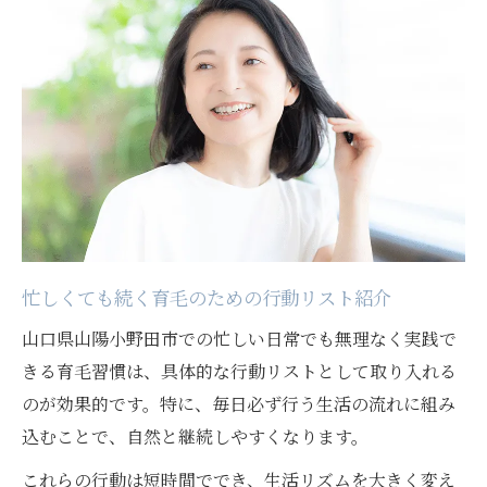
見落としがちな毎日の育毛頭皮ケア習慣
ストレス緩和で育毛環境を整える方法解説
育毛に必要なストレス緩和の工夫を紹介
ストレスが髪や育毛に及ぼす影響を解説
日常でできる育毛環境改善のための習慣
リラックス習慣が育毛サイクルを整える理
由
育毛のためのストレス対策実践ポイントま
忙しくても続く育毛のための行動リスト紹介
とめ
山口県山陽小野田市での忙しい日常でも無理なく実践で
続けやすい育毛習慣で未来の髪を守るヒント
きる育毛習慣は、具体的な行動リストとして取り入れる
育毛習慣を続けるための工夫とモチベ維持
のが効果的です。特に、毎日必ず行う生活の流れに組み
法
込むことで、自然と継続しやすくなります。
無理のない育毛習慣選びで未来の髪を守る
これらの行動は短時間ででき、生活リズムを大きく変え