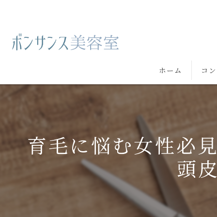
ホーム
コン
育毛に悩む女性必
頭