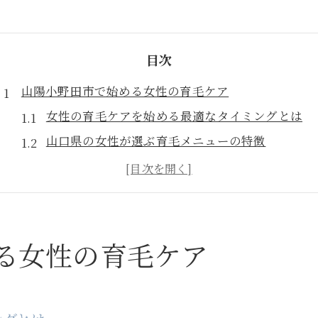
目次
山陽小野田市で始める女性の育毛ケア
女性の育毛ケアを始める最適なタイミングとは
山口県の女性が選ぶ育毛メニューの特徴
薄毛や頭皮の悩みに向き合うサロン活用法
頭皮ケアと育毛を両立できる相談先の選び方
育毛を続ける女性におすすめの生活習慣
悩みに寄り添う頭皮改善術を女性目線で解説
る女性の育毛ケア
女性の育毛と頭皮改善は何が違うのか
山陽小野田市周辺の頭皮ケア最新トレンドを紹介
薄毛ケアに有効な女性向け施術の選び方