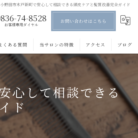
陽小野田市木戸新町で安心して相談できる頭皮ケアと髪質改善完全ガイド
0836-74-8528
お問い合わせはこちら
お客様専用ダイヤル
よくある質問
当サロンの特徴
アクセス
ブログ
薄毛
コラム
抜け毛
安心して相談できる
ボリューム
イド
細毛
プライベートサロン