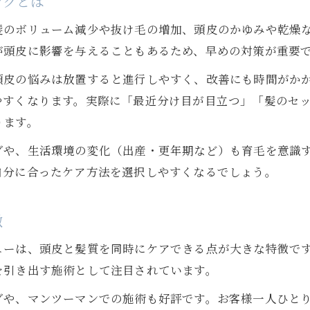
ングとは
女性に多い頭皮トラブルの原因と対策法
髪のボリューム減少や抜け毛の増加、頭皮のかゆみや乾燥
髪のボリューム回復にはどんな育毛法が効果的か
が頭皮に影響を与えることもあるため、早めの対策が重要
女性の髪ボリュームアップに効く育毛法
皮の悩みは放置すると進行しやすく、改善にも時間がかか
AGA対策と育毛の違いを正しく理解する
やすくなります。実際に「最近分け目が目立つ」「髪のセ
女性が安心して試せる髪質改善テクニック
ります。
山口県で女性が安心して通える育毛対策の選び方
グや、生活環境の変化（出産・更年期など）も育毛を意識
初めての育毛サロン選びで気をつけたい点
自分に合ったケア方法を選択しやすくなるでしょう。
女性が育毛相談先を見極めるコツ
自分に合う育毛メニューの探し方ガイド
徴
頭皮ケアが鍵となる髪質改善のコツを紹介
ューは、頭皮と髪質を同時にケアできる点が大きな特徴で
女性の髪質改善は頭皮ケアから始まる理由
を引き出す施術として注目されています。
育毛を促進する毎日の頭皮ケア習慣
グや、マンツーマンでの施術も好評です。お客様一人ひと