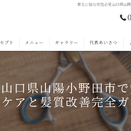
育毛に悩む女性必見山口県山
セプト
メニュー
ギャラリー
代表あいさつ
見山口県山陽小野田市で
皮ケアと髪質改善完全ガ