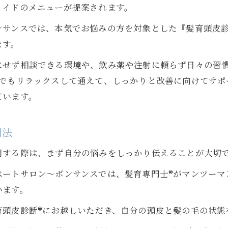
薄毛予防に役立つ髪質改善テクニック
メイドのメニューが提案されます。
頭皮環境を整えるおすすめ育毛アイテム
サンスでは、本気でお悩みの方を対象とした『髪育頭皮診
髪質改善と育毛を両立するプロの工夫
ます。
この地域で叶える女性のための育毛サポート
にせず相談できる環境や、飲み薬や注射に頼らず日々の習
山口県で女性向け育毛サポートが選ばれる理由
方でもリラックスして通えて、しっかりと改善に向けてサ
女性のための頭皮ケア支援サービスを活用
ています。
髪の悩みに寄り添う地域密着型サポート
安心して相談できる育毛カウンセリング事例
用法
用する際は、まず自分の悩みをしっかり伝えることが大切
ートサロン〜ボンサンスでは、髪育専門士®︎がマンツー
います。
頭皮診断®︎にお越しいただき、自分の頭皮と髪の毛の状