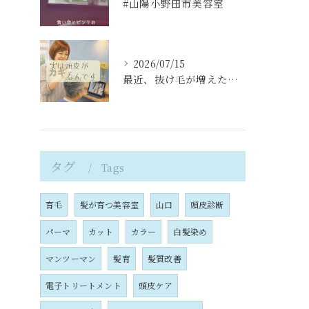
#山陽小野田市美容室
2026/07/15
最近、抜け毛が増えた気がする…
タグ
Tags
育毛
髪が育つ美容室
山口
頭皮診断
パーマ
カット
カラー
白髪染め
マンツーマン
髪育
髪質改善
電子トリートメント
頭皮ケア