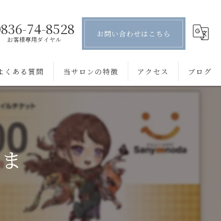
0836-74-8528
お問い合わせはこちら
お客様専用ダイヤル
よくある質問
当サロンの特徴
アクセス
ブログ
薄毛
コラム
抜け毛
さま
ボリューム
細毛
プライベートサロン